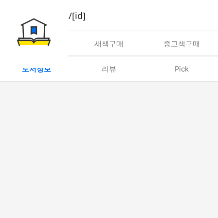
book/rent/[id]
대여
새책구매
중고책구매
도서정보
리뷰
Pick