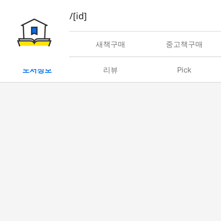
book/rent/[id]
대여
새책구매
중고책구매
도서정보
리뷰
Pick