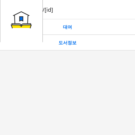
book/rent/[id]
대여
도서정보