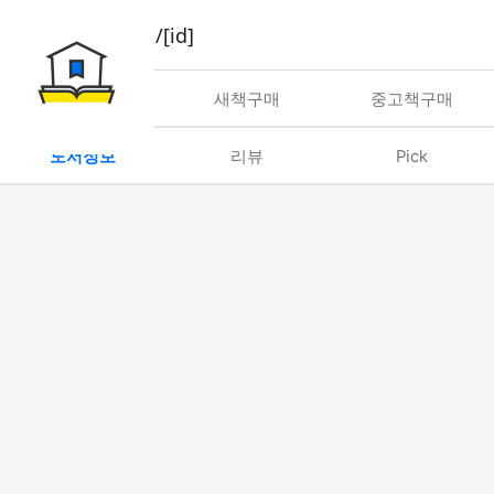
book/rent/[id]
대여
새책구매
중고책구매
도서정보
리뷰
Pick