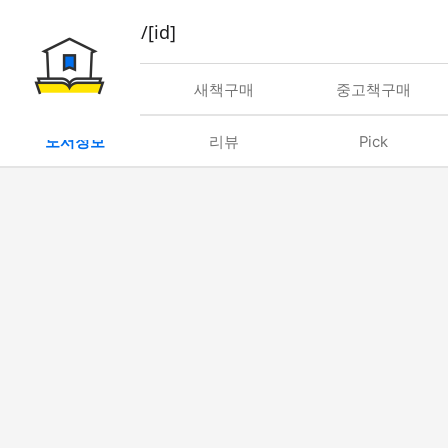
book/rent/[id]
대여
새책구매
중고책구매
도서정보
리뷰
Pick