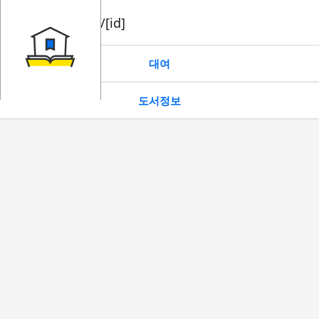
book/rent/[id]
대여
도서정보