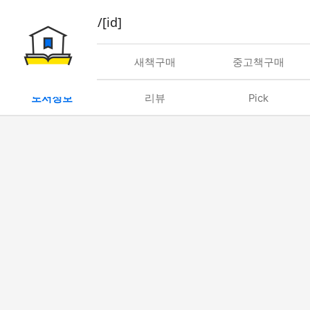
book/rent/[id]
대여
새책구매
중고책구매
도서정보
리뷰
Pick