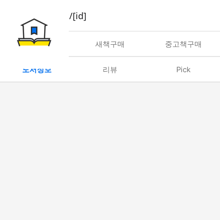
book/rent/[id]
대여
새책구매
중고책구매
도서정보
리뷰
Pick