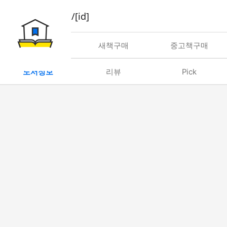
book/rent/[id]
대여
새책구매
중고책구매
도서정보
리뷰
Pick