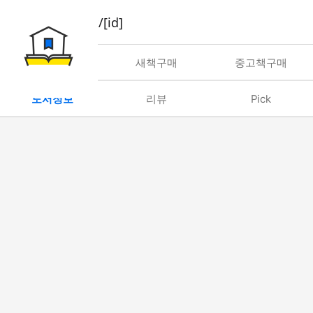
book/rent/[id]
대여
새책구매
중고책구매
도서정보
리뷰
Pick