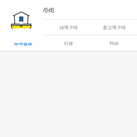
book/rent/[id]
대여
새책구매
중고책구매
도서정보
리뷰
Pick