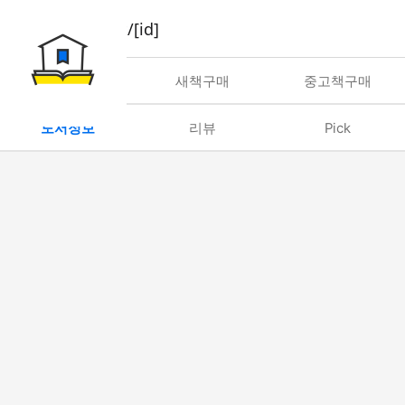
book/rent/[id]
대여
새책구매
중고책구매
도서정보
리뷰
Pick