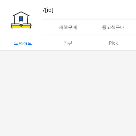
book/rent/[id]
대여
새책구매
중고책구매
도서정보
리뷰
Pick