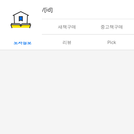
book/rent/[id]
대여
새책구매
중고책구매
도서정보
리뷰
Pick