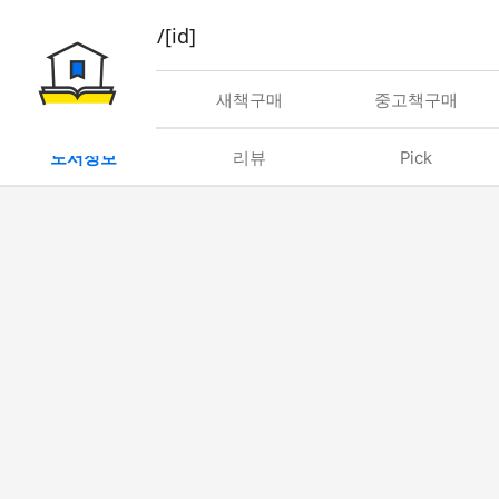
book/rent/[id]
대여
새책구매
중고책구매
도서정보
리뷰
Pick