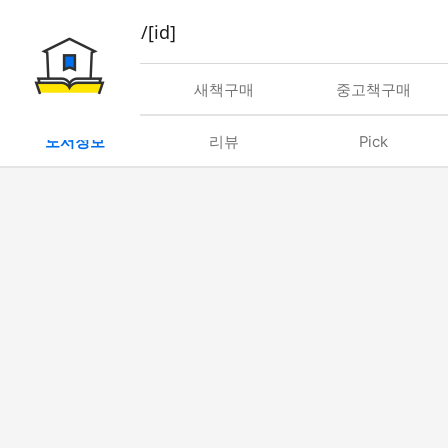
book/rent/[id]
대여
새책구매
중고책구매
도서정보
리뷰
Pick