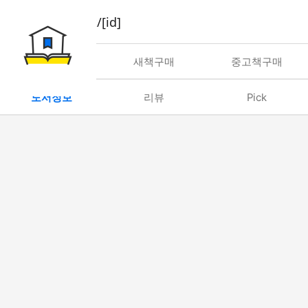
book/rent/[id]
대여
새책구매
중고책구매
도서정보
리뷰
Pick