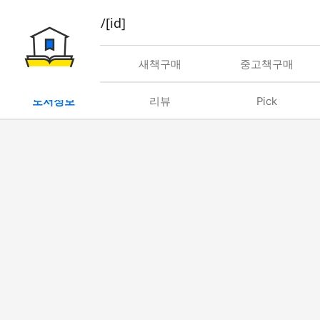
book/rent/[id]
대여
새책구매
중고책구매
도서정보
리뷰
Pick