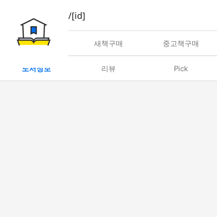
book/rent/[id]
대여
새책구매
중고책구매
도서정보
리뷰
Pick