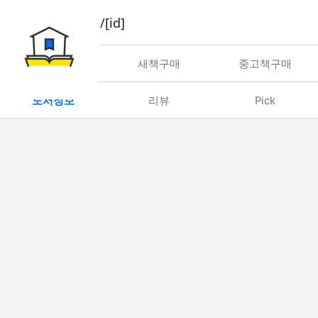
book/rent/[id]
대여
새책구매
중고책구매
도서정보
리뷰
Pick