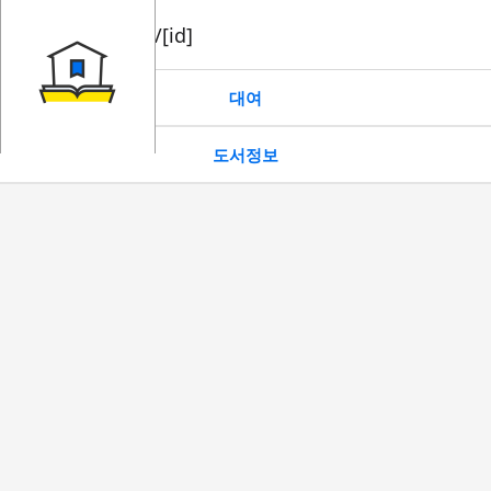
book/rent/[id]
대여
도서정보