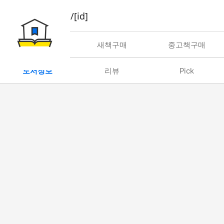
book/rent/[id]
대여
새책구매
중고책구매
도서정보
리뷰
Pick