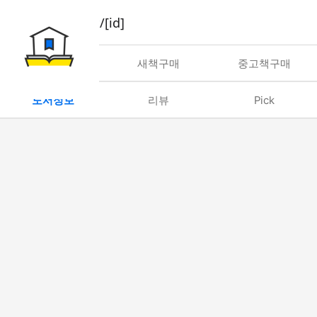
book/rent/[id]
대여
새책구매
중고책구매
도서정보
리뷰
Pick