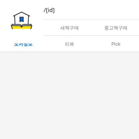
book/rent/[id]
대여
새책구매
중고책구매
도서정보
리뷰
Pick