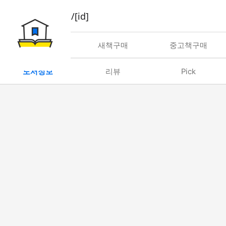
book/rent/[id]
대여
새책구매
중고책구매
도서정보
리뷰
Pick