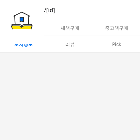
book/rent/[id]
대여
새책구매
중고책구매
도서정보
리뷰
Pick