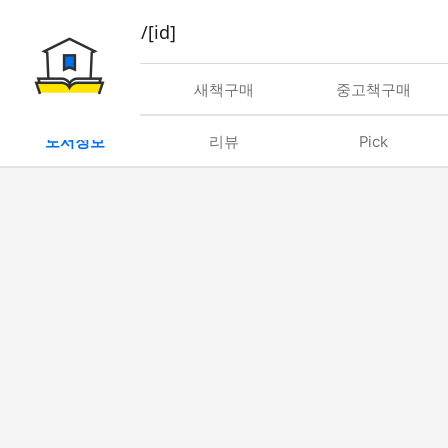
book/rent/[id]
대여
새책구매
중고책구매
도서정보
리뷰
Pick