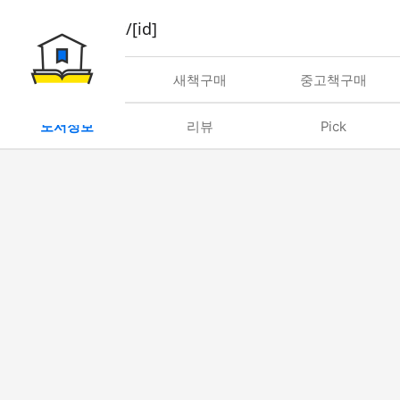
book/rent/[id]
대여
새책구매
중고책구매
도서정보
리뷰
Pick