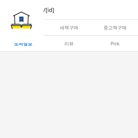
book/rent/[id]
대여
새책구매
중고책구매
도서정보
리뷰
Pick