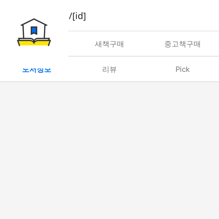
book/rent/[id]
대여
새책구매
중고책구매
도서정보
리뷰
Pick