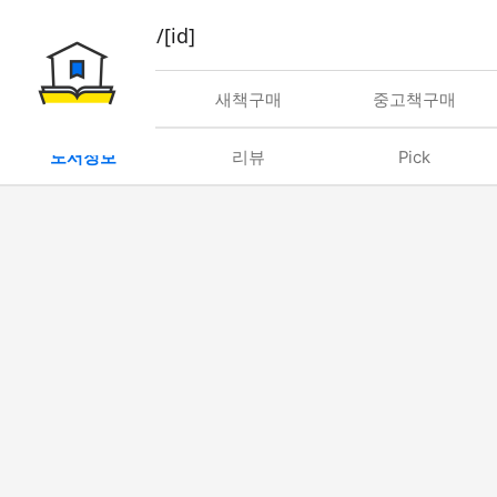
book/rent/[id]
대여
새책구매
중고책구매
도서정보
리뷰
Pick