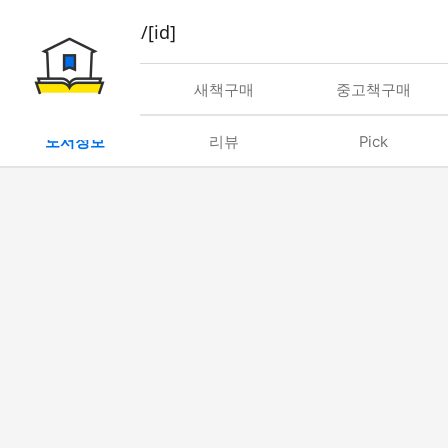
book/rent/[id]
대여
새책구매
중고책구매
도서정보
리뷰
Pick