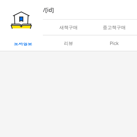
book/rent/[id]
대여
새책구매
중고책구매
도서정보
리뷰
Pick