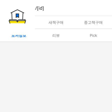
book/rent/[id]
대여
새책구매
중고책구매
도서정보
리뷰
Pick