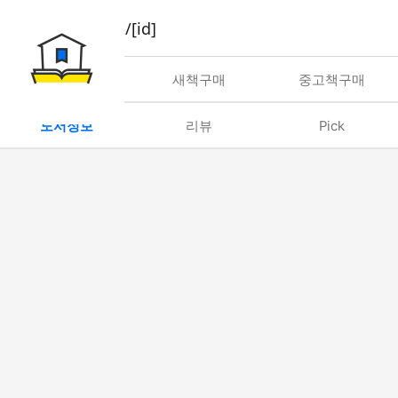
book/rent/[id]
대여
새책구매
중고책구매
도서정보
리뷰
Pick