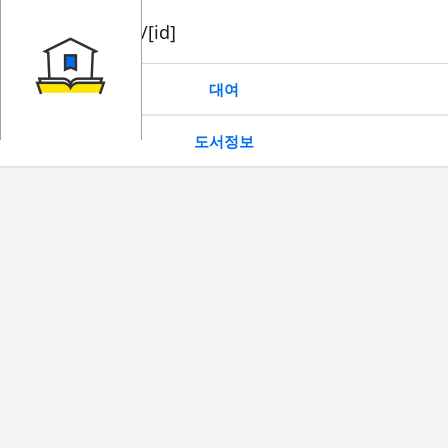
book/rent/[id]
대여
도서정보