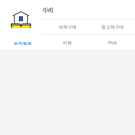
book/rent/[id]
대여
새책구매
중고책구매
도서정보
리뷰
Pick