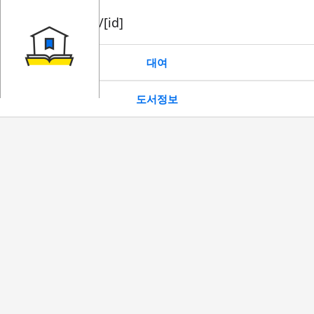
book/rent/[id]
대여
도서정보