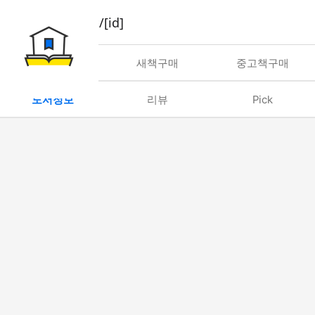
book/rent/[id]
대여
새책구매
중고책구매
도서정보
리뷰
Pick