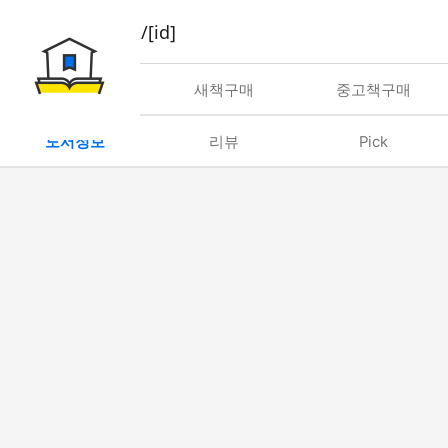
book/rent/[id]
대여
새책구매
중고책구매
도서정보
리뷰
Pick