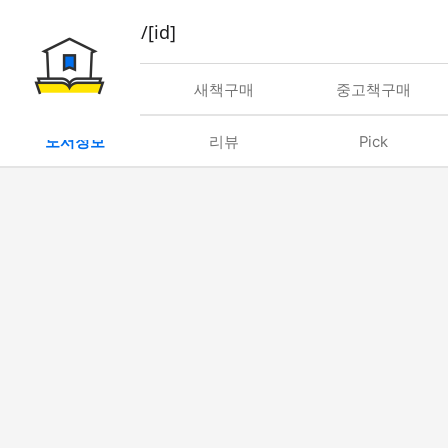
book/rent/[id]
대여
새책구매
중고책구매
도서정보
리뷰
Pick