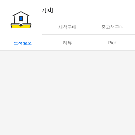
book/rent/[id]
대여
새책구매
중고책구매
도서정보
리뷰
Pick