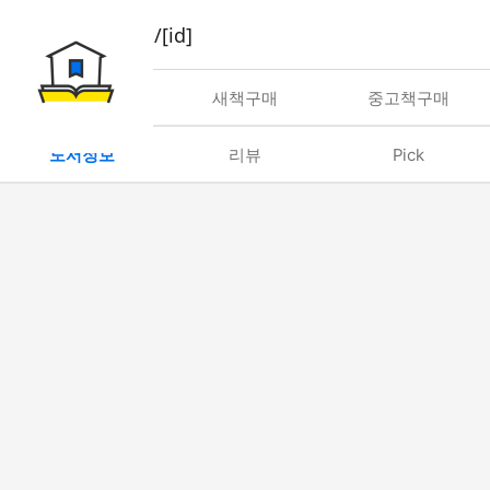
book/rent/[id]
대여
새책구매
중고책구매
도서정보
리뷰
Pick