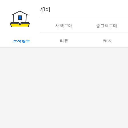
book/rent/[id]
대여
새책구매
중고책구매
도서정보
리뷰
Pick