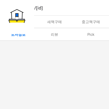
book/rent/[id]
대여
새책구매
중고책구매
도서정보
리뷰
Pick