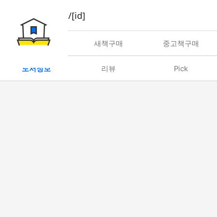
book/rent/[id]
대여
새책구매
중고책구매
도서정보
리뷰
Pick