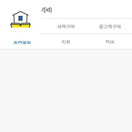
book/rent/[id]
대여
새책구매
중고책구매
도서정보
리뷰
Pick