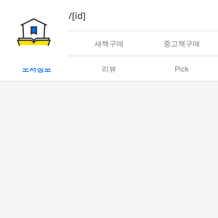
book/rent/[id]
대여
새책구매
중고책구매
도서정보
리뷰
Pick