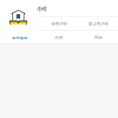
book/rent/[id]
대여
새책구매
중고책구매
도서정보
리뷰
Pick