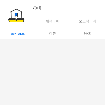
book/rent/[id]
대여
새책구매
중고책구매
도서정보
리뷰
Pick